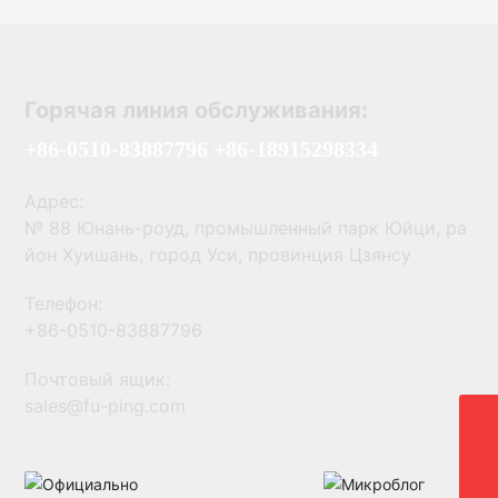
Горячая линия обслуживания:
+86-0510-83887796 +86-18915298334
Адрес:
№ 88 Юнань-роуд, промышленный парк Юйци, ра
йон Хуишань, город Уси, провинция Цзянсу
Телефон:
+86-0510-83887796
Почтовый ящик:
sales@fu-ping.com
+86-18915298334
+86-0510-83887796